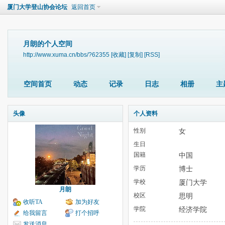
厦门大学登山协会论坛
返回首页
月朗的个人空间
http://www.xuma.cn/bbs/?62355
[收藏]
[复制]
[RSS]
空间首页
动态
记录
日志
相册
主
头像
个人资料
性别
女
生日
国籍
中国
学历
博士
学校
厦门大学
月朗
校区
思明
收听TA
加为好友
学院
经济学院
给我留言
打个招呼
发送消息