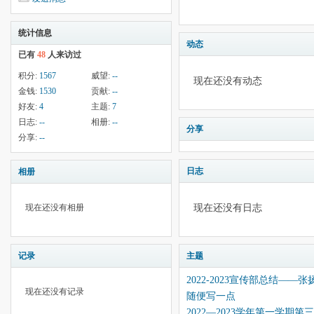
统计信息
动态
已有
48
人来访过
积分:
1567
威望:
--
现在还没有动态
金钱:
1530
贡献:
--
好友:
4
主题:
7
日志:
--
相册:
--
分享
分享:
--
日志
相册
现在还没有日志
现在还没有相册
记录
主题
2022-2023宣传部总结——张
现在还没有记录
随便写一点
2022—2023学年第一学期