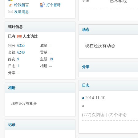
学院
艺术学院
给我留言
打个招呼
发送消息
统计信息
动态
已有
108
人来访过
现在还没有动态
积分:
6355
威望:
--
金钱:
6240
贡献:
--
好友:
9
主题:
19
日志:
1
相册:
--
分享
分享:
--
日志
相册
a
2014-11-10
现在还没有相册
a
(777)次阅读
|
(2)个评论
记录