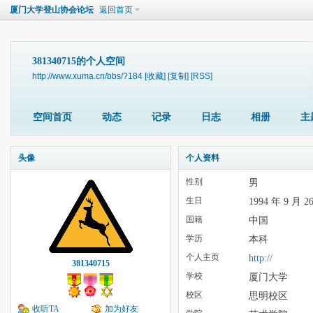
厦门大学登山协会论坛
返回首页
381340715的个人空间
http://www.xuma.cn/bbs/?184
[收藏]
[复制]
[RSS]
空间首页
动态
记录
日志
相册
主
头像
个人资料
性别
男
生日
1994 年 9 月 2
国籍
中国
学历
本科
个人主页
http://
381340715
学校
厦门大学
校区
思明校区
收听TA
加为好友