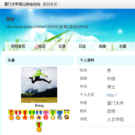
厦门大学登山协会论坛
返回首页
霓路
http://www.xuma.cn/bbs/?49056
[收藏]
[复制]
[RSS]
空间首页
动态
记录
日志
相册
主题
头像
个人资料
性别
男
国籍
中国
学历
博士
个人主页
http://
学校
厦门大学
Being
校区
思明
学院
人文学院