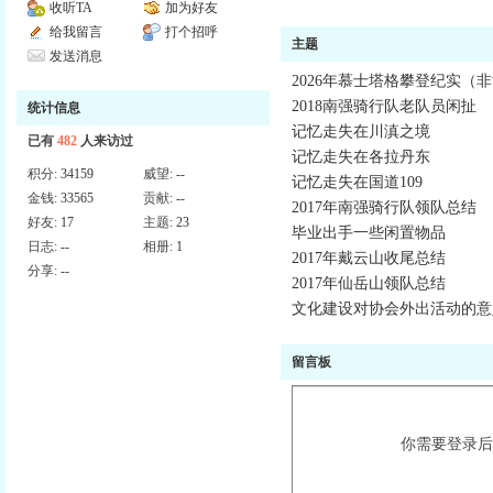
收听TA
加为好友
给我留言
打个招呼
主题
发送消息
2026年慕士塔格攀登纪实（
2018南强骑行队老队员闲扯
统计信息
记忆走失在川滇之境
已有
482
人来访过
记忆走失在各拉丹东
积分:
34159
威望:
--
记忆走失在国道109
金钱:
33565
贡献:
--
2017年南强骑行队领队总结
好友:
17
主题:
23
毕业出手一些闲置物品
日志:
--
相册:
1
2017年戴云山收尾总结
分享:
--
2017年仙岳山领队总结
文化建设对协会外出活动的意
留言板
你需要登录